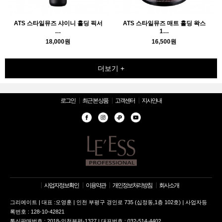
ATS 스타일뮤즈 샤이니 홀딩 픽서
ATS 스타일뮤즈 매트 홀딩 왁스
…
1…
18,000원
16,500원
더보기 +
로그인
최근 본 상품
고객센터
지사안내
사업자정보확인
이용약관
개인정보처리방침
회사소개
그리에이트 | 대표 :오영훈 | 인천 부평구 경인로 735 (십정동,1층 102호) | 사업자등
록번호 : 128-10-42821
통신판매번호 : 2018-인천부평-1327 | 대표번호 : 032-514-4402