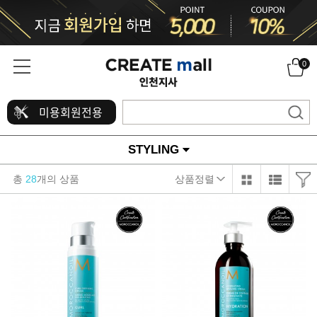
0
미용회원전용
STYLING
총
28
개의 상품
상품정렬