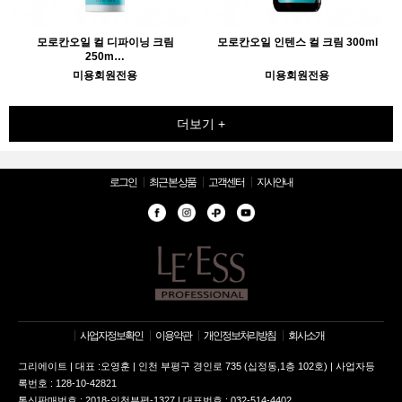
모로칸오일 컬 디파이닝 크림
모로칸오일 인텐스 컬 크림 300ml
250m…
미용회원전용
미용회원전용
더보기 +
로그인
최근 본 상품
고객센터
지사안내
사업자정보확인
이용약관
개인정보처리방침
회사소개
그리에이트 | 대표 :오영훈 | 인천 부평구 경인로 735 (십정동,1층 102호) | 사업자등
록번호 : 128-10-42821
통신판매번호 : 2018-인천부평-1327 | 대표번호 : 032-514-4402