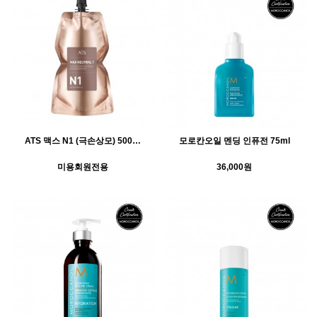
ATS 맥스 N1 (극손상모) 500…
모로칸오일 멘딩 인퓨전 75ml
미용회원전용
36,000원