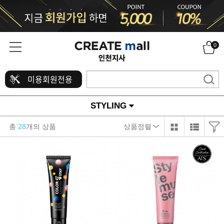
0
미용회원전용
STYLING
총
28
개의 상품
상품정렬