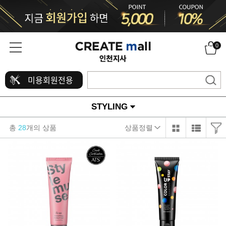
0
미용회원전용
STYLING
총
28
개의 상품
상품정렬